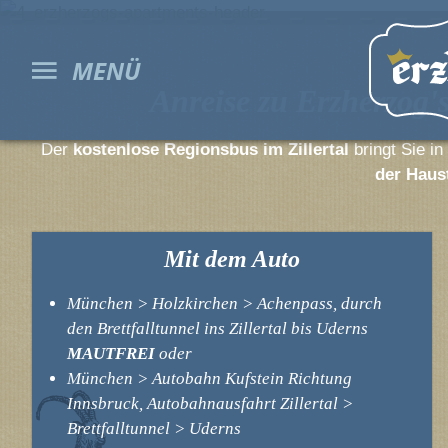
MENÜ
Anreise zu Erzherzog'
Der
kostenlose Regionsbus im Zillertal
bringt Sie in
Willkommen
Woh
der Haus
Anreise
Bildergalerie
Mit dem Auto
Videos
Es war einmal, schön war's ....
München > Holzkirchen > Achenpass, durch
den Brettfalltunnel ins Zillertal bis Uderns
MAUTFREI
oder
München > Autobahn Kufstein Richtung
Innsbruck, Autobahnausfahrt Zillertal >
Brettfalltunnel > Uderns