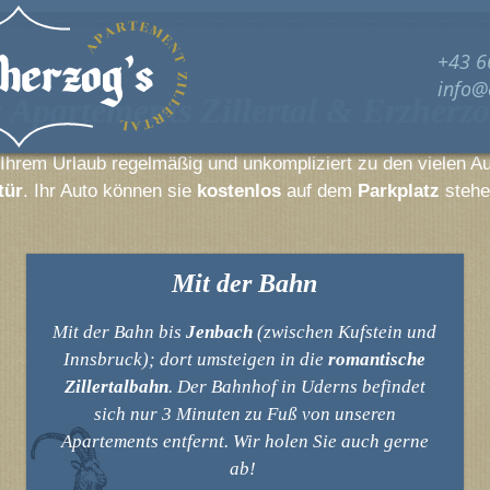
+43 6
info@
s Apartements Zillertal & Erzherzo
ZURÜCK
 Ihrem Urlaub regelmäßig und unkompliziert zu den vielen Au
nen
Kulinarik
Sommerfris
tür
. Ihr Auto können sie
kostenlos
auf dem
Parkplatz
stehe
Ferienwohungen
Restaurant
Wandern 
Lovely Extras
3D-Rundgang
Golf im Zi
Mit der Bahn
Preise
Erlebnist
Anfrage
Ausflugst
Mit der Bahn bis
Jenbach
(zwischen Kufstein und
Innsbruck); dort umsteigen in die
romantische
Zillertal 
Zillertalbahn
. Der Bahnhof in Uderns befindet
sich nur 3 Minuten zu Fuß von unseren
Apartements entfernt. Wir holen Sie auch gerne
ab!