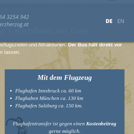
64 3254 942
DE
EN
erzherzog.at
g's Wirtshaus zur Gass
sflugszielen und Attraktionen.
Der Bus hält direkt vor
che
Winterurlaub
n lassen.
& Biken
Skigebiete im Zillertal
llertal
Winteraktivitäten
Mit dem Flugzeug
herme Zillertal
Zillertaler Superskipass
ipps
Flughafen Innsbruck ca. 60 km
Flughaben München ca. 130 km
Aktivcard
Flughafen Salzburg ca. 150 km.
Flughafentransfer ist gegen einen
Kostenbeitrag
gerne möglich.