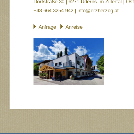
Dorfstraße 30 | 6271 Uderns im Zillertal | Ös
+43 664 3254 942
|
info@erzherzog.at
Anfrage
Anreise